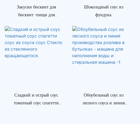
Закуски бисквит для
Шоколадный соус из
бисквит -пищи для
фундука.
взвешивания и
упаковочной машины с
системой CIP для
взвешивания и
упаковочной машины
Сладкий и острый соус
Обоубельный соус из
томатный соус спагетти
лесного соуса и линия
соус из соуса соус Стекло из
производства розлива в
стеклянного вращающегося.
бутылках - машина для
наполнения воды и
стиральная машина -1