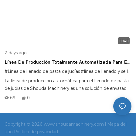
00:40
2 days ago
Línea De Producción Totalmente Automatizada Para El
Llenado De Pasta De Judías De Shouda Machinery
#Línea de llenado de pasta de judías
#línea de llenado y sellado de salsa
La línea de producción automática para el llenado de pasta
de judías de Shouda Machinery es una solución de envasado
personalizada diseñada para salsas de alta viscosidad y con
69
0
partículas, especialmente para la pasta de judías
(Doubanjiang). Este equipo integral integra las funciones de
llenado, llenado de aceite, taponado, etiquetado y
Copyright © 2026 www.shoudamachinery.com |
Mapa del
empaquetado, logrando una producción totalmente
sitio
Política de privacidad
automatizada desde la alimentación de la materia prima