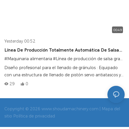
00:49
Yesterday 00:52
Línea De Producción Totalmente Automática De Salsa
Granulada Embotellada De Shouda Machinery
#Maquinaria alimentaria
#Línea de producción de salsa granulada
Diseño profesional para el llenado de gránulos : Equipado
con una estructura de llenado de pistón servo antiatascos y
un dispositivo de agitación independiente, previene
29
0
eficazmente la sedimentación de partículas y el bloqueo del
material. Llena de forma estable salsas con gránulos
vegetales, gránulos de chile, pulpa de fruta y otras partículas
Copyright © 2026 www.shoudamachinery.com |
Mapa del
sólidas, garantizando una proporción uniforme del material
sitio
Política de privacidad
en cada botella.