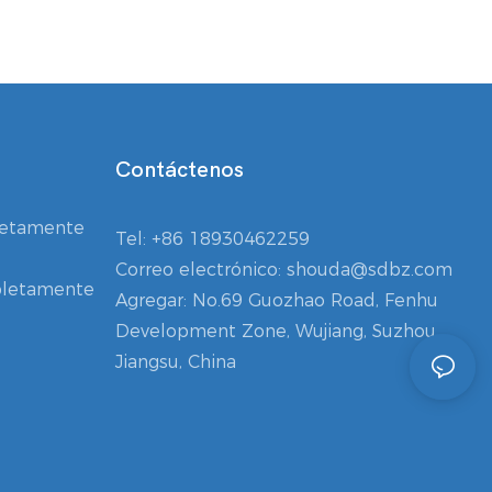
Contáctenos
letamente
Tel:
+86 18930462259
Correo electrónico:
shouda@sdbz.com
letamente
Agregar: No.69 Guozhao Road, Fenhu
Development Zone, Wujiang, Suzhou,
Jiangsu, China