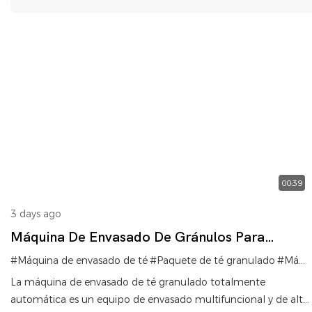
00:39
3 days ago
Máquina De Envasado De Gránulos Para
Paquetes De Té Totalmente Automática
#Máquina de envasado de té
#Paquete de té granulado
#Máquina para infusiones de flores
La máquina de envasado de té granulado totalmente
automática es un equipo de envasado multifuncional y de alta