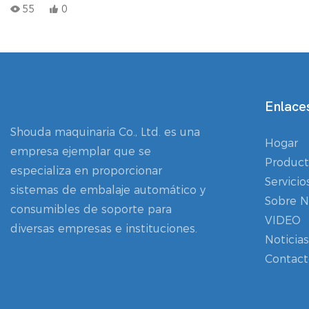
eficiencia diseñado específicamente para té y productos
55
0
alimenticios granulados. Integra alimentación automática,
dosificación, formación de la bolsa interior, colocación del hilo
de algodón, etiquetado, sellado de la bolsa exterior,
codificación de fecha y conteo en un proceso continuo,
ofreciendo bolsitas de té listas para la venta con una calidad
Enlaces
uniforme.
Shouda maquinaria Co., Ltd. es una
Hogar
empresa ejemplar que se
Product
especializa en proporcionar
Servicio
sistemas de embalaje automático y
Sobre N
consumibles de soporte para
VIDEO
diversas empresas e instituciones.
Noticias
Contact