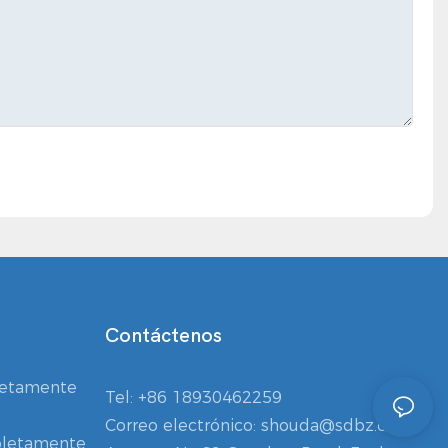
Contáctenos
letamente
Tel:
+86 18930462259
Correo electrónico:
shouda@sdbz.com
letamente