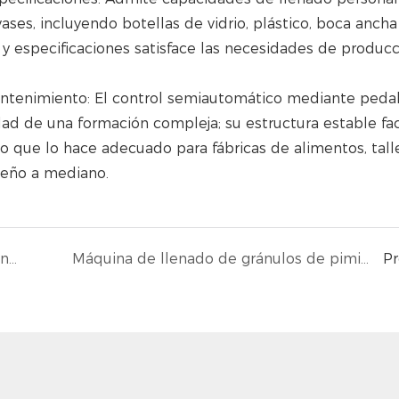
ses, incluyendo botellas de vidrio, plástico, boca ancha
s y especificaciones satisface las necesidades de produc
antenimiento: El control semiautomático mediante peda
ad de una formación compleja; su estructura estable faci
lo que lo hace adecuado para fábricas de alimentos, tall
ueño a mediano.
Elevador de graneles de un solo uso; alimentador de graneles totalmente automático
Máquina de llenado de gránulos de pimienta
P