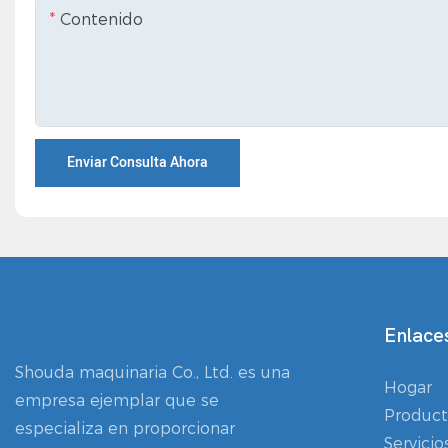
Contenido
Enviar Consulta Ahora
Enlaces
Shouda maquinaria Co., Ltd. es una
Hogar
empresa ejemplar que se
Product
especializa en proporcionar
Servicio