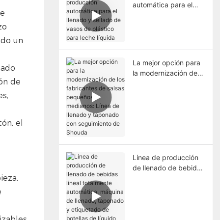
automática para el
de
llenado y sellado de
vasos de plástico para
zo
leche líquida
ndo un
La mejor opción para
nado
la modernización de
ión de
los fabricantes de
salsas pequeños y
es,
medianos: Línea de
llenado y taponado
ón, el
con seguimiento de
Shouda
Línea de producción
de llenado de bebidas
ieza,
lineal totalmente
automática, máquina
e
de llenado, taponado
y etiquetado de
izables
botellas de líquido