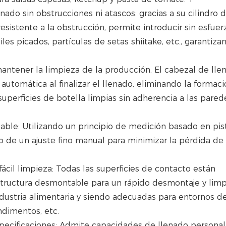
ado sin obstrucciones ni atascos: gracias a su cilindro 
esistente a la obstrucción, permite introducir sin esfuer
les picados, partículas de setas shiitake, etc., garantiza
antener la limpieza de la producción. El cabezal de lle
utomática al finalizar el llenado, eliminando la formac
superficies de botella limpias sin adherencia a las pared
lable: Utilizando un principio de medición basado en pist
o de un ajuste fino manual para minimizar la pérdida de
ácil limpieza: Todas las superficies de contacto están
structura desmontable para un rápido desmontaje y limp
dustria alimentaria y siendo adecuadas para entornos d
ndimentos, etc.
pecificaciones: Admite capacidades de llenado personal