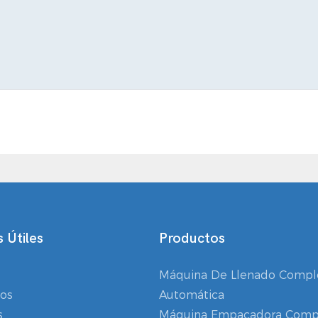
 Útiles
Productos
Máquina De Llenado Comp
os
Automática
s
Máquina Empacadora Comp