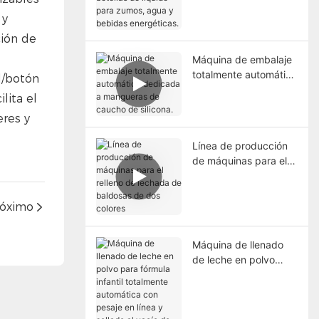
para zumos, agua y
 y
bebidas energéticas.
ción de
Máquina de embalaje
totalmente automática
l/botón
dedicada a
lita el
mangueras de caucho
eres y
de silicona.
Línea de producción
de máquinas para el
relleno de lechada de
baldosas de dos
colores
róximo
Máquina de llenado
de leche en polvo
para fórmula infantil
totalmente automática
con pesaje en línea y