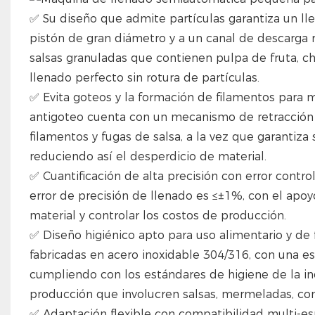
✅ Su diseño que admite partículas garantiza un llen
pistón de gran diámetro y a un canal de descarga r
salsas granuladas que contienen pulpa de fruta, chi
llenado perfecto sin rotura de partículas.
✅ Evita goteos y la formación de filamentos para m
antigoteo cuenta con un mecanismo de retracción a
filamentos y fugas de salsa, a la vez que garantiza 
reduciendo así el desperdicio de material.
✅ Cuantificación de alta precisión con error contro
error de precisión de llenado es ≤±1%, con el apoy
material y controlar los costos de producción.
✅ Diseño higiénico apto para uso alimentario y de f
fabricadas en acero inoxidable 304/316, con una e
cumpliendo con los estándares de higiene de la in
producción que involucren salsas, mermeladas, co
✅ Adaptación flexible con compatibilidad multi-es