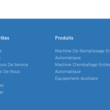
tiles
Produits
e
Machine De Remplissage E
s
Automatique
ions De Service
Machine D'emballage Enti
s De Nous
Automatique
Équipement Auxiliaire
es
er