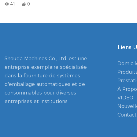
permet une rotation fluide à 180 degrés, assure une
41
0
pulvérisation orientée vers le bas depuis le goulot de la
bouteille, draine automatiquement le liquide résiduel à
l'intérieur de la bouteille et assure un nettoyage complet des
parois intérieures et extérieures sans zones mortes à 360
degrés. Transport continu tout au long du processus, sans
Liens U
blocage ni chute de bouteilles.
Shouda Machines Co., Ltd. est une
Domicil
entreprise exemplaire spécialisée
Produit
dans la fourniture de systèmes
Prestat
d'emballage automatiques et de
À Propo
consommables pour diverses
VIDEO
entreprises et institutions.
Nouvell
Contact