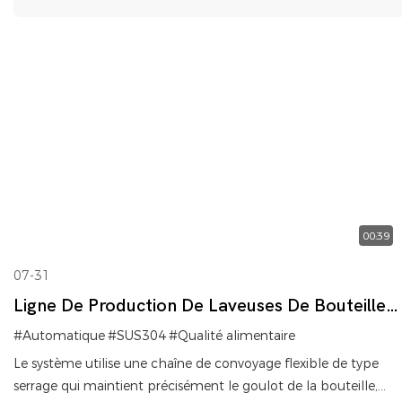
00:39
07-31
Ligne De Production De Laveuses De Bouteilles
En Verre À Serrage Par Shouda Machinery
#Automatique
#SUS304
#Qualité alimentaire
Le système utilise une chaîne de convoyage flexible de type
serrage qui maintient précisément le goulot de la bouteille,