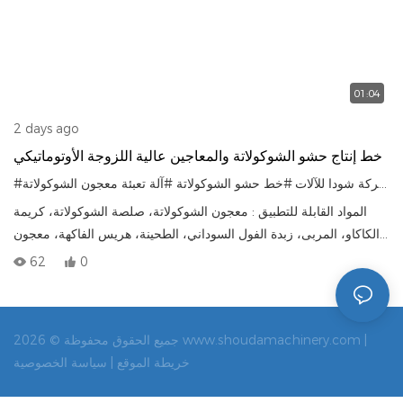
01:04
2 days ago
خط إنتاج حشو الشوكولاتة والمعاجين عالية اللزوجة الأوتوماتيكي
بالكامل من شركة شودا للآلات
#شركة شودا للآلات
#خط حشو الشوكولاتة
#آلة تعبئة معجون الشوكولاتة
المواد القابلة للتطبيق : معجون الشوكولاتة، صلصة الشوكولاتة، كريمة
الكاكاو، المربى، زبدة الفول السوداني، الطحينة، هريس الفاكهة، معجون
سميك عالي اللزوجة
62
0
تصميم متخصص للشوكولاتة عالية اللزوجة والمعجون السميك تم تصميم
خط التعبئة الأوتوماتيكي بالكامل هذا خصيصًا للمواد عالية اللزوجة مثل
معجون الشوكولاتة وصلصة الكاكاو. وهو يحل المشكلات الصناعية الشائعة،
جميع الحقوق محفوظة © 2026 www.shoudamachinery.com |
بما في ذلك ضعف السيولة، وتراكم المواد، وعدم استقرار التغذية،
خريطة الموقع |
سياسة الخصوصية
وسهولة الانسداد، مما يضمن تعبئة مستمرة ومتجانسة لجميع منتجات
المعجون السميك.