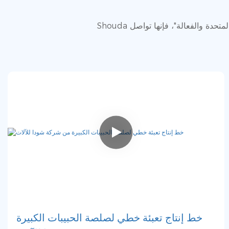
Shouda موجهة نحو الناس وتطبق نموذج إدارة موحد وحديث وعلمي. مع روح الشركة المتمثلة في "الريادة والواقعية والمتحدة والفعالة"، فإنها تواصل
خط إنتاج تعبئة خطي لصلصة الحبيبات الكبيرة