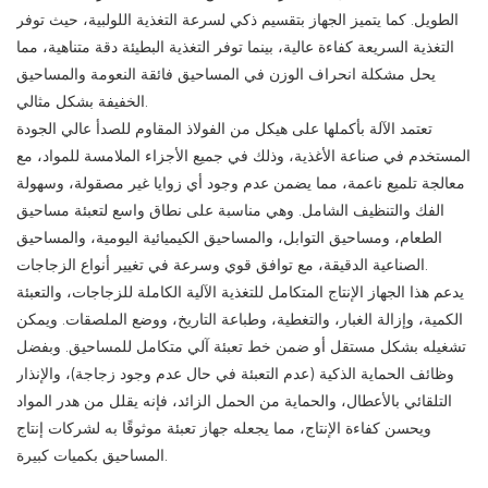
الطويل. كما يتميز الجهاز بتقسيم ذكي لسرعة التغذية اللولبية، حيث توفر
التغذية السريعة كفاءة عالية، بينما توفر التغذية البطيئة دقة متناهية، مما
يحل مشكلة انحراف الوزن في المساحيق فائقة النعومة والمساحيق
الخفيفة بشكل مثالي.
تعتمد الآلة بأكملها على هيكل من الفولاذ المقاوم للصدأ عالي الجودة
المستخدم في صناعة الأغذية، وذلك في جميع الأجزاء الملامسة للمواد، مع
معالجة تلميع ناعمة، مما يضمن عدم وجود أي زوايا غير مصقولة، وسهولة
الفك والتنظيف الشامل. وهي مناسبة على نطاق واسع لتعبئة مساحيق
الطعام، ومساحيق التوابل، والمساحيق الكيميائية اليومية، والمساحيق
الصناعية الدقيقة، مع توافق قوي وسرعة في تغيير أنواع الزجاجات.
يدعم هذا الجهاز الإنتاج المتكامل للتغذية الآلية الكاملة للزجاجات، والتعبئة
الكمية، وإزالة الغبار، والتغطية، وطباعة التاريخ، ووضع الملصقات. ويمكن
تشغيله بشكل مستقل أو ضمن خط تعبئة آلي متكامل للمساحيق. وبفضل
وظائف الحماية الذكية (عدم التعبئة في حال عدم وجود زجاجة)، والإنذار
التلقائي بالأعطال، والحماية من الحمل الزائد، فإنه يقلل من هدر المواد
ويحسن كفاءة الإنتاج، مما يجعله جهاز تعبئة موثوقًا به لشركات إنتاج
المساحيق بكميات كبيرة.