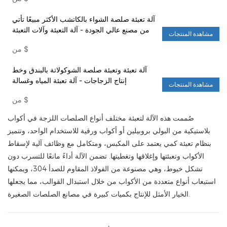
آلة تعبئة صلصة الشواء بالكاتشب الأكثر مبيعًا تأتي
من مصنع عالي الجودة - آلة التعبئة وآلات التعبئة
مشاهدة المنتجات
$
من
آلة تعبئة وتعبئة صلصة الشوكولاتة بالبندق وخط
إنتاج الزجاجات - آلة تعبئة المياه وغسالة
مشاهدة المنتجات
$
من
صُممت هذه الآلة لتعبئة مختلف أنواع الصلصات اللزجة في أكواب
بلاستيكية من البولي بروبيلين أو أكواب ورقية للاستخدام الواحد، وتتميز
بنظام تعبئة كمي يعتمد على المكبس، ومتكامل مع وظائف آلية لإسقاط
الأكواب وتعبئتها وإغلاقها وتغطيتها. تضمن الآلة أداءً مانعًا للتسرب دون
تشكل خيوط، وهي مصنوعة من الفولاذ المقاوم للصدأ 304، ويمكنها
استيعاب أنواع متعددة من الأكواب من خلال استبدال القوالب، مما يجعلها
الخيار الأمثل للإنتاج بكميات كبيرة في مصانع الصلصات الصغيرة.