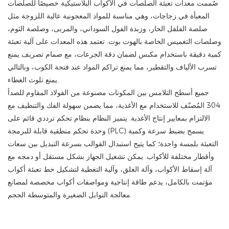
صُممت معدات تعبئة الصلصات في الأكواب البلاستيكية خصيصًا للصلصات
المعبأة في زجاجات، وهي مناسبة للمواد المعجونية عالية اللزوجة مثل
صلصة الفلفل الحار، وزبدة الفول السوداني، والمربى، وصلصة الثوم،
وصلصات التغميس الخاصة بالهوت بوت. تعتمد هذه المعدات على آلية تعبئة
كمية دقيقة باستخدام مكبس لضمان دقة الجرعات، مع صمام تصريف يمنع
تسرب الألياف والتقطير، مما يمنع تراكم المواد عند فتحة الكوب، وبالتالي
يمنع تلوث الغطاء.
جميع أسطح التلامس بين المكونات مصنوعة من الفولاذ المقاوم للصدأ
304 المُصنّف للاستخدام مع الأغذية، مما يضمن سهولة الفك والتنظيف مع
الالتزام بمعايير إنتاج الأغذية. يتميز النظام بنظام تحكم ترددي قائم على
وحدة تحكم منطقية قابلة للبرمجة (PLC) يسمح بضبط سرعة وكمية
التعبئة بلمسة واحدة؛ كما يتيح استبدال القوالب بسرعة التبديل بين سعات
وأقطار مختلفة للأكواب. يمكن تشغيل الجهاز بشكل مستقل أو دمجه مع
آلة إسقاط الأكواب، وآلة الغلق، وآلية التغطية لتشكيل خط تعبئة أكواب
مؤتمت بالكامل، يدعم طاقة إنتاجية ومواصفات أكواب مخصصة لمصانع
معالجة التوابل الصغيرة والمتوسطة الحجم.