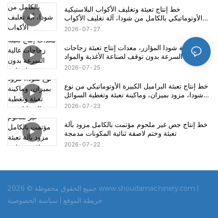
خط إنتاج تعبئة وتغليف الأكواب البلاستيكية
الأوتوماتيكي بالكامل من شودا، آلة تغليف الأكواب
البلاستيكية للزبادي والجيلاتين والمشروبات
2026
07
27
خط تعبئة شودا المؤازر، معدات إنتاج تعبئة زجاجات
عالية السرعة بدون توقف لصناعة الأغذية والمواد
الكيميائية اليومية
2026
07
25
خط إنتاج تعبئة البراميل الكبيرة الأوتوماتيكي من نوع
شودا، مزود بميزان، وماكينة تعبئة وتغطية السوائل
في براميل سعة 20 لترًا و50 لترًا و200 لترًا
2026
07
23
خط إنتاج جص غير ملحوم مؤتمت بالكامل مزود بآلة
تعبئة وختم لاصقة ثنائية المكونات مدمجة
2026
07
22
جميع الحقوق محفوظة © 2026 www.shoudamachinery.com |
خريطة الموقع |
سياسة الخصوصية