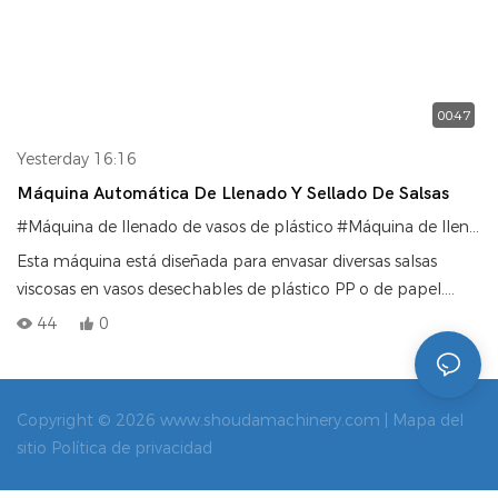
00:47
Yesterday 16:16
Máquina Automática De Llenado Y Sellado De Salsas
#Máquina de llenado de vasos de plástico
#Máquina de llenado de salsa en vasos
Esta máquina está diseñada para envasar diversas salsas
viscosas en vasos desechables de plástico PP o de papel.
Cuenta con un sistema de llenado cuantitativo mediante
44
0
pistón, que integra funciones automáticas de colocación,
llenado, sellado y taponado de los vasos. Garantiza un
sellado hermético sin formación de rosca, está fabricada en
Copyright © 2026 www.shoudamachinery.com |
Mapa del
acero inoxidable 304 y permite el uso de múltiples tipos de
sitio
Política de privacidad
vasos mediante el cambio de molde, lo que la convierte en
la opción ideal para la producción en masa en pequeñas