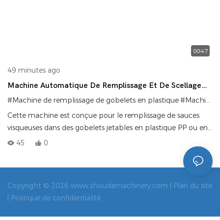
00:47
49 minutes ago
Machine Automatique De Remplissage Et De Scellage
De Sauce
#Machine de remplissage de gobelets en plastique
#Machine de remplissage de sauce en tasses
Cette machine est conçue pour le remplissage de sauces
visqueuses dans des gobelets jetables en plastique PP ou en
papier. Elle est dotée d'un système de remplissage
45
0
quantitatif à piston intégrant les fonctions automatiques de
mise en place, de remplissage, de scellage et de bouchage
des gobelets. Garantissant une étanchéité parfaite sans
Copyright © 2026 www.shoudamachinery.com |
Plan du site
formation de filetage, elle est fabriquée en acier inoxydable
|
Politique de confidentialité
304 et compatible avec différents types de gobelets grâce à
un système de moules interchangeables. C'est ainsi la