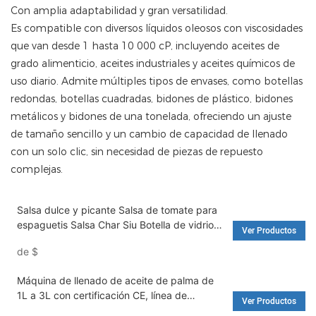
Con amplia adaptabilidad y gran versatilidad.
Es compatible con diversos líquidos oleosos con viscosidades
que van desde 1 hasta 10 000 cP, incluyendo aceites de
grado alimenticio, aceites industriales y aceites químicos de
uso diario. Admite múltiples tipos de envases, como botellas
redondas, botellas cuadradas, bidones de plástico, bidones
metálicos y bidones de una tonelada, ofreciendo un ajuste
de tamaño sencillo y un cambio de capacidad de llenado
con un solo clic, sin necesidad de piezas de repuesto
complejas.
Salsa dulce y picante Salsa de tomate para
espaguetis Salsa Char Siu Botella de vidrio
Ver Productos
Máquina de llenado automática rotativa -
de
$
Máquina de llenado de agua y lavadora
Máquina de llenado de aceite de palma de
1L a 3L con certificación CE, línea de
Ver Productos
producción de líquidos domésticos, máquina