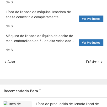
de
$
de envasado de alimentos
Línea de llenado de máquina llenadora de
aceite comestible completamente
Ver Productos
automática: máquina llenadora de agua y
de
$
lavadora
Máquina de llenado de líquido de aceite de
maní embotellado de 5L de alta velocidad
Ver Productos
completamente automática - máquina de
de
$
llenado de agua y lavadora
Aviar
Próximo
Recomendado Para Ti
Línea de producción de llenado lineal de