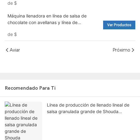
de
$
Máquina de llenado de agua y lavadora
Máquina llenadora en línea de salsa de
chocolate con avellanas y línea de
Ver Productos
producción de embotellado - Máquina
de
$
llenadora de agua y lavadora
Aviar
Próximo
Recomendado Para Ti
Línea de producción de llenado lineal de
salsa granulada grande de Shouda
Machinery