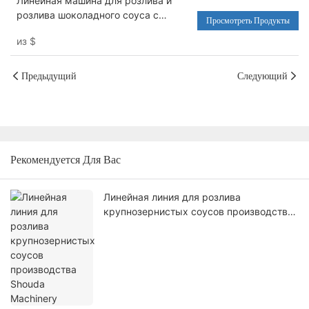
Линейная машина для розлива и
и стиральная машина
розлива шоколадного соуса с
Просмотреть Продукты
фундуком и бутылок - Машина для
из
$
розлива воды и стиральная машина
Предыдущий
Следующий
Рекомендуется Для Вас
Линейная линия для розлива
крупнозернистых соусов производства
Shouda Machinery