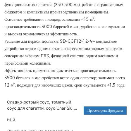
функциональных напитков (250–500 мл), работа с ограниченным
бюджетом и компактным производственным помещением.
Основные требования: площадь основания <15 м²,
производительность 3000 баррелей в час, удобство в эксплуатации
и высокая экономическая эффективность.
Решение для первой поставки: SD-CGF12-12-4 – компактное
устройство «три в одном», отличающееся миниатюрным корпусом,
сенсорным экраном ПЛК, функцией очистки одним касанием и
переносными колесиками.
Эффективность применения: фактическая производительность
3500 бутылок в час, требуется всего один оператор; занимает всего
12 м², подходит для небольших цехов; срок окупаемости <1,5 года.
Сладко-острый соус, томатный
соус для спагетти, соус Char Siu,
Просмотреть Продукты
стеклянная бутылка, ротационная
из
$
автоматическая машина для
розлива - машина для розлива воды