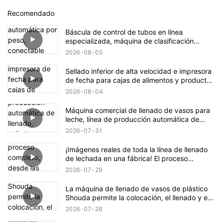
Recomendado
Báscula de control de tubos en línea
especializada, máquina de clasificación
automática por peso, conectable con
2026
08
05
máquinas de llenado para el rechazo de
productos defectuosos.
Sellado inferior de alta velocidad e impresora
de fecha para cajas de alimentos y productos
farmacéuticos.
2026
08
04
Máquina comercial de llenado de vasos para
leche, línea de producción automática de
llenado, sellado y corte para yogur con pulpa
2026
07
31
de fruta / helado de pasta de frijol mungo
¡Imágenes reales de toda la línea de llenado
de lechada en una fábrica! El proceso
completo, desde las materias primas A/B
2026
07
29
hasta el envasado del producto terminado.
La máquina de llenado de vasos de plástico
Shouda permite la colocación, el llenado y el
sellado automáticos de los vasos.
2026
07
28