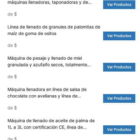
máquinas llenadoras, taponadoras y de
Ver Productos
lavado de líquidos con pantalla táctil
de
$
inteligente - Máquina y lavadora
Línea de llenado de granules de palomitas de
maíz de goma de ositos
Ver Productos
de
$
Máquina de pesaje y llenado de miel
granulada y azufaifo secos, totalmente
Ver Productos
automática, para envasado de alimentos.
de
$
Máquina llenadora en línea de salsa de
chocolate con avellanas y línea de
Ver Productos
producción de embotellado - Máquina
de
$
llenadora de agua y lavadora
Máquina de llenado de aceite de palma de
1L a 3L con certificación CE, línea de
Ver Productos
producción de líquidos domésticos, máquina
de
$