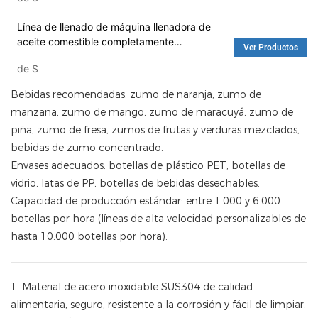
de envasado de alimentos
Línea de llenado de máquina llenadora de
aceite comestible completamente
Ver Productos
automática: máquina llenadora de agua y
de
$
lavadora
Bebidas recomendadas: zumo de naranja, zumo de
manzana, zumo de mango, zumo de maracuyá, zumo de
piña, zumo de fresa, zumos de frutas y verduras mezclados,
bebidas de zumo concentrado.
Envases adecuados: botellas de plástico PET, botellas de
vidrio, latas de PP, botellas de bebidas desechables.
Capacidad de producción estándar: entre 1.000 y 6.000
botellas por hora (líneas de alta velocidad personalizables de
hasta 10.000 botellas por hora).
1. Material de acero inoxidable SUS304 de calidad
alimentaria, seguro, resistente a la corrosión y fácil de limpiar.