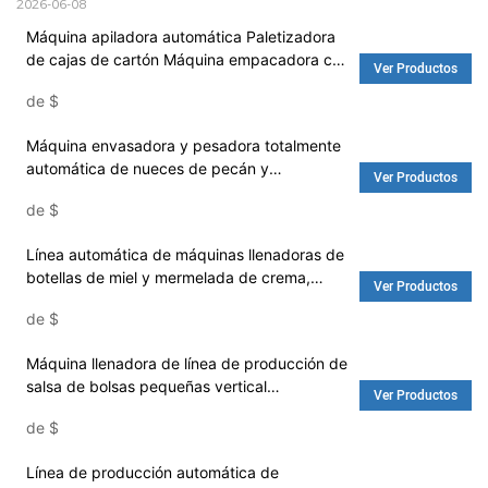
2026-06-08
Máquina apiladora automática Paletizadora
de cajas de cartón Máquina empacadora con
Ver Productos
brazo robótico Línea de empaque de película
de
$
para envolver - Máquina empacadora y
máquina de arroz
Máquina envasadora y pesadora totalmente
automática de nueces de pecán y
Ver Productos
macadamia/Línea de envasado con llenado
de
$
cuantitativo de nueces
Línea automática de máquinas llenadoras de
botellas de miel y mermelada de crema,
Ver Productos
salsa picante de tomate, salsa de tomate y
de
$
pasta - Máquina llenadora de agua y
lavadora
Máquina llenadora de línea de producción de
salsa de bolsas pequeñas vertical
Ver Productos
automática con aprobación CE - Máquina
de
$
envasadora y máquina de arroz
Línea de producción automática de