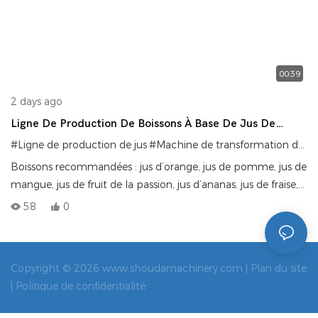
00:39
2 days ago
Ligne De Production De Boissons À Base De Jus De
Fruits Et De Légumes ; Ligne D'assemblage De
#Ligne de production de jus
#Machine de transformation des jus de fruits
Remplissage De Boissons À Base De Jus De Mangue Et
Boissons recommandées : jus d’orange, jus de pomme, jus de
D'orange
mangue, jus de fruit de la passion, jus d’ananas, jus de fraise,
jus de fruits et légumes mixés, boissons à base de jus
58
0
concentrés. Emballages adaptés : bouteilles en plastique
PET, bouteilles en verre, canettes en PP, bouteilles de
boissons jetables. Capacité de production standard : 1 000 à
Copyright © 2026 www.shoudamachinery.com |
Plan du site
6 000 bouteilles par heure (lignes à grande vitesse
|
Politique de confidentialité
personnalisables jusqu'à 10 000 bouteilles par heure).