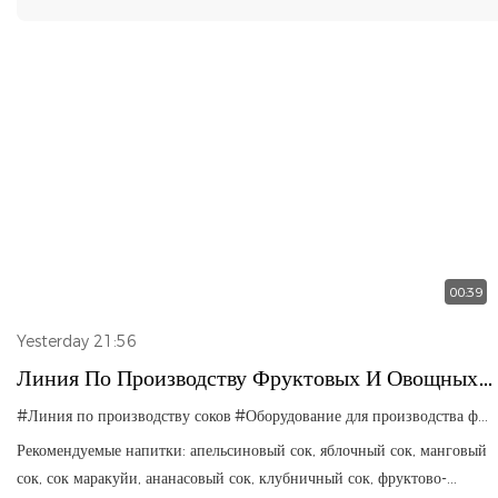
00:39
Yesterday 21:56
Линия По Производству Фруктовых И Овощных
Соков; Линия По Розливу Соков Из Манго И
#Линия по производству соков
#Оборудование для производства фруктовых соков
Апельсина.
Рекомендуемые напитки: апельсиновый сок, яблочный сок, манговый
сок, сок маракуйи, ананасовый сок, клубничный сок, фруктово-