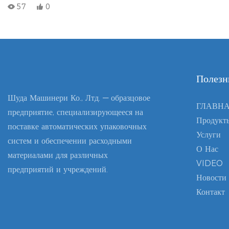
овощные смеси, концентрированные соки. Подходящая упаковка:
57
0
ПЭТ-бутылки, стеклянные бутылки, полипропиленовые банки,
одноразовые бутылки для напитков. Стандартная производительность:
1000–6000 бутылок в час (возможно расширение высокоскоростных
линий до 10 000 бутылок в час по индивидуальному заказу).
Полезн
Шуда Машинери Ко., Лтд. — образцовое
ГЛАВН
предприятие, специализирующееся на
Продукт
поставке автоматических упаковочных
Услуги
систем и обеспечении расходными
О Нас
материалами для различных
VIDEO
предприятий и учреждений.
Новости
Контакт