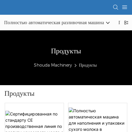
Полностью автоматическая разливочная машина
Полно
Продукты
Shouda Machinery
Продукты
Продукты