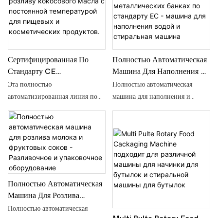
Сертифицированная По
Полностью Автоматическая
Стандарту CE
Машина Для Наполнения И
Производственная Линия По
Упаковки Сухого Молока В
Эта полностью
Полностью автоматическая
Розливу Кокосового Масла С
Металлических Банках По
автоматизированная линия по
машина для наполнения и
Постоянной Температурой
Стандарту ЕС - Машина Для
розливу кокосового масла,
упаковки сухого молока в
Для Пищевых И
Наполнения Водой И
разработанная компанией
металлические банки по
Косметических Продуктов.
Стиральная Машина
Shouda Machinery,
стандарту ЕС. Подробная
специально создана с учетом
информация и цена о машине
особенности застывания
для наполнения водой.
кокосового масла при
Стиральная машина от
температуре ниже 24 °C.
полностью автоматической
Полностью Автоматическая
Оснащенная накопительным
машины для наполнения и
Машина Для Розлива
баком с подогревом при
упаковки сухого молока в
Молока И Фруктовых Соков
Полностью автоматическая
постоянной температуре и
металлические банки по