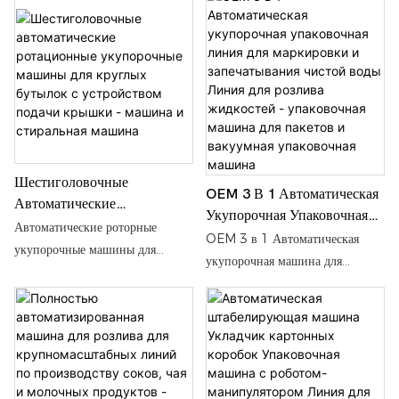
оптимизировать свой
на машину для наполнения
Подробная информация и цены
производственный процесс с
водой Стиральная машина от
об упаковочной машине.
помощью нашего надежного
Автоматическая линия для
Машина для риса от
решения для стирки!
мытья пластиковых стаканчиков,
эффективной ротационной
Производственная линия для
укупорочной машины для
розлива машин - Shanghai
крупносерийного производства
Shouda Packing Machinery &
- Shanghai Shouda Packing
Material Co., Ltd.
Machinery & Material Co.,
Ltd.
Шестиголовочные
OEM 3 В 1 Автоматическая
Автоматические
Укупорочная Упаковочная
Ротационные Укупорочные
Автоматические роторные
Линия Для Маркировки И
OEM 3 в 1 Автоматическая
Машины Для Круглых
укупорочные машины для
Запечатывания Чистой Воды
укупорочная машина для
Бутылок С Устройством
круглых бутылок с шестью
Линия Для Розлива
упаковки и этикетирования
Подачи Крышки - Машина
головками и устройством
Жидкостей - Упаковочная
Укупорочная линия для розлива
И Стиральная Машина
подачи крышек. Подробная
Машина Для Пакетов И
жидкостей в чистую воду.
информация и цены на
Вакуумная Упаковочная
Подробная информация и цены
стиральную машину от
Машина
об упаковочной машине для
Автоматические ротационные
пакетов. Машина для вакуумной