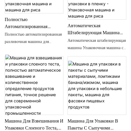
укупорочные машины для
упаковки от OEM. > Компания
круглых бутылок с шестью
материалов, ООО
головками и устройством
Полностью
подачи крышек - Shanghai
Автоматическая
Автоматизированная
Shouda Packing Machinery &
Штабелирующая Машина
Машина Для Розлива Для
Полностью автоматизированная
Material Co., Ltd.
Укладчик Картонных
Автоматическая штабелирующая
Крупномасштабных Линий
разливочная машина для
Коробок Упаковочная
По Производству Соков, Чая
машина Упаковочная машина с
крупномасштабных линий по
Машина С Роботом-
И Молочных Продуктов -
роботом-манипулятором для
производству соков, чая и
Манипулятором Линия Для
Упаковочная Машина И
картонных коробок Линия для
молочных продуктов. Подробная
Упаковки В Пленку -
Машина Для Риса
упаковки оберточной пленки.
информация и цены об
Упаковочная Машина И
Подробная информация и цена
упаковочной машине. Машина
Машина Для Риса
об упаковочной машине
для риса от Полностью
Машина для риса от
автоматизированной
автоматической штабелёрной
разливочной машины для
машины Упаковочная машина с
крупномасштабных линий по
роботом-манипулятором для
производству сока, чая и
укладки картонных коробок
Машина Для Взвешивания И
Машина Для Упаковки В
молочных продуктов -
Упаковки Слоеного Теста,
Пакеты С Сыпучими
Линия для упаковки в
Shanghai Shouda Packing