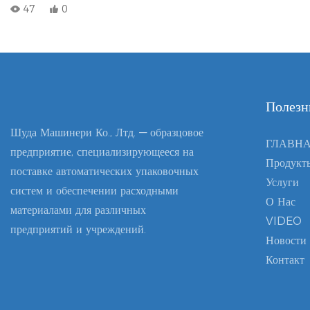
бумажные стаканчики. Она оснащена поршневой системой
47
0
количественного наполнения, интегрированной с функциями
автоматической подачи, наполнения, запечатывания и укупорки
стаканчиков. Машина обеспечивает герметичность без образования
резьбы, изготовлена ​​из нержавеющей стали марки 304 и позволяет
использовать стаканчики различных типов благодаря замене пресс-
Полезн
формы, что делает её идеальным выбором для массового производства
на небольших фабриках по производству соусов.
Шуда Машинери Ко., Лтд. — образцовое
ГЛАВН
предприятие, специализирующееся на
Продукт
поставке автоматических упаковочных
Услуги
систем и обеспечении расходными
О Нас
материалами для различных
VIDEO
предприятий и учреждений.
Новости
Контакт