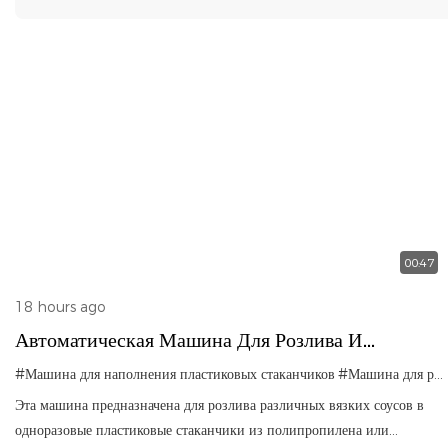
00:47
18 hours ago
Автоматическая Машина Для Розлива И
Герметизации Соусов
#Машина для наполнения пластиковых стаканчиков
#Машина для розлива соуса в стаканчики
Эта машина предназначена для розлива различных вязких соусов в
одноразовые пластиковые стаканчики из полипропилена или