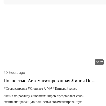
00:57
20 hours ago
Полностью Автоматизированная Линия По
Розливу Животного Масла
#Сервозаправка
#Стандарт GMP
#Пищевой класс
Линия по розливу животных жиров представляет собой
специализированную полностью автоматизированную