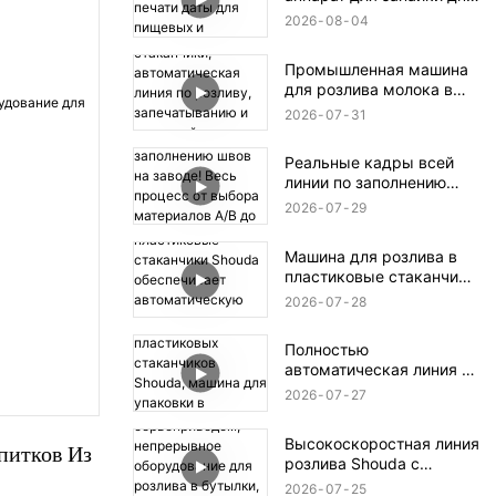
для отбраковки
и печати даты для
бракованной продукции.
2026
08
04
пищевых и
фармацевтических
Промышленная машина
коробок.
для розлива молока в
стаканчики,
2026
07
31
автоматическая линия по
розливу, запечатыванию
Реальные кадры всей
и нарезке йогурта с
линии по заполнению
фруктовой мякотью /
швов на заводе! Весь
пасты из бобов мунг и
2026
07
29
процесс от выбора
льда.
материалов A/B до
Машина для розлива в
упаковки готовой
пластиковые стаканчики
продукции.
Shouda обеспечивает
2026
07
28
автоматическую подачу,
наполнение и
Полностью
запечатывание
автоматическая линия по
стаканчиков.
розливу и
2026
07
27
запечатыванию
пластиковых
Высокоскоростная линия
стаканчиков Shouda,
итков Из 
розлива Shouda с
машина для упаковки в
сервоприводом,
пластиковые стаканчики
2026
07
25