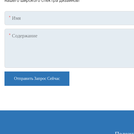
нашего широкого спектра дизайнов!
Имя
Содержание
Отправить Запрос Сейчас
Полезн