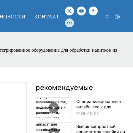
НОВОСТИ
КОНТАКТ
тегрированное оборудование для обработки напитков из
рекомендуемые
Специализированные
онлайн-весы для
сортировки и
2026
08
05
взвешивания туб,
подключаемые к
Высокоскоростной
разливочным машинам
аппарат для запайки дна