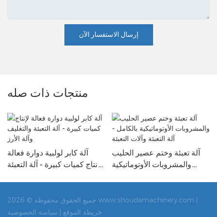
إرسال الاستفسار الآن
منتجات ذات صله
آلة تعبئة وختم عصير الحليب
آلة كابر لولبية دوارة فعالة
والمشروبات الأوتوماتيكية
لإنتاج كميات كبيرة - آلة التعبئة
بالكامل - آلة التعبئة وآلات
والتغليف وآلة الأرز
التعبئة
جميع الحقوق محفوظة © 2026 www.shoudamachinery.com |
خريطة الموقع |
سياسة الخصوصية