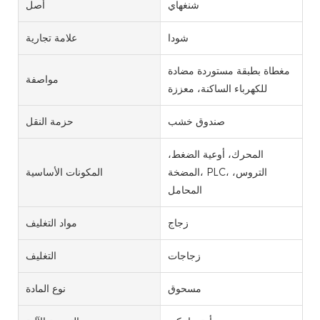
شنغهاي
أصل
شودا
علامة تجارية
مغطاة بطبقة مستوردة مضادة
مواصفة
للكهرباء الساكنة، معززة
صندوق خشب
حزمة النقل
المحرك، أوعية الضغط،
المضخة، PLC، التروس،
المكونات الأساسية
المحامل
زجاج
مواد التغليف
زجاجات
التغليف
مسحوق
نوع المادة