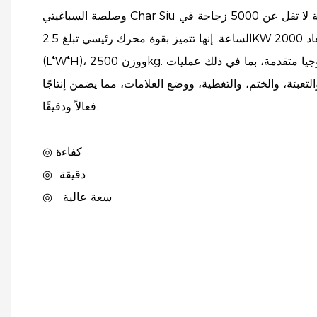
وصلصة السباغيتي Char Siu لإنتاج عالي السرعة، بسعة لا تقل عن 5000 زجاجة في
الساعة. إنها تتميز بقوة محرك رئيسي تبلغ 2.5KW وأبعاد 2000cm*1800cm*2200cm
(L*W*H)، ووزن 2500kg. تشتمل هذه الآلة على تكنولوجيا متقدمة، بما في ذلك عمليات
التعبئة، والختم، والتغطية، ووضع العلامات، مما يضمن إنتاجًا
فعالاً ودقيقًا.
◎ كفاءة
دقيقة
◎
سعة عالية
◎