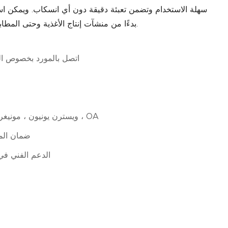
سهلة الاستخدام وتضمن تعبئة دقيقة دون أي انسكاب. ويمكن ا
بدءًا من منشآت إنتاج الأغذية وحتى المطابخ التجارية، لتبسيط عملية التعبئة وزيادة الكفاءة.
اتصل بالمورد بخصوص ال
L/C ، D/A ، D/P ، T/T ، ويسترن يونيون ، مونيغرام ، OA
ضمان المك
الدعم الفني في 