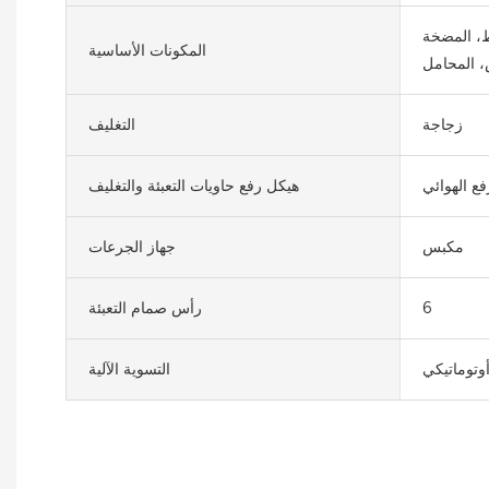
لمضخة، PLC،
المكونات الأساسية
، المحامل
زجاجة
التغليف
فع الهوائي
هيكل رفع حاويات التعبئة والتغليف
مكبس
جهاز الجرعات
6
رأس صمام التعبئة
وتوماتيكي
التسوية الآلية