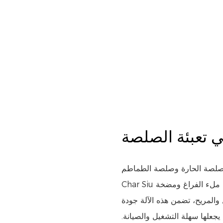
والصلصة الحارة وصلصة الطماطم
Char Siu ميزات متقدمة مثل التشغيل التلقائي بدون طيار وطريقة ملء الفراغ ومضخة
 والمريح، تضمن هذه الآلة جودة
لها سهلة التشغيل والصيانة.