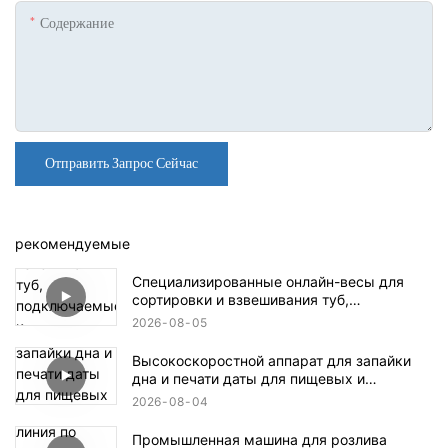
Содержание
Отправить Запрос Сейчас
рекомендуемые
Специализированные онлайн-весы для
сортировки и взвешивания туб,
подключаемые к разливочным машинам
2026
08
05
для отбраковки бракованной продукции.
Высокоскоростной аппарат для запайки
дна и печати даты для пищевых и
фармацевтических коробок.
2026
08
04
Промышленная машина для розлива