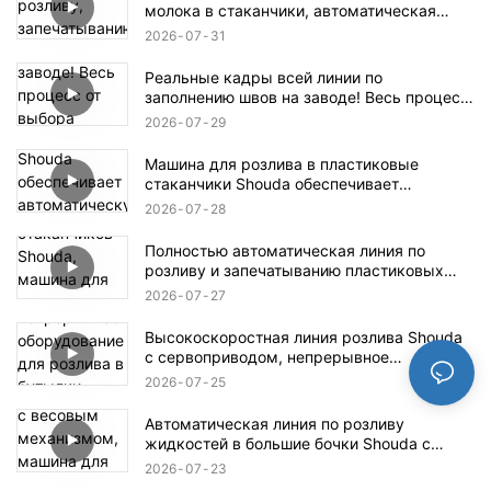
молока в стаканчики, автоматическая
линия по розливу, запечатыванию и
2026
07
31
нарезке йогурта с фруктовой мякотью /
пасты из бобов мунг и льда.
Реальные кадры всей линии по
заполнению швов на заводе! Весь процесс
от выбора материалов A/B до упаковки
2026
07
29
готовой продукции.
Машина для розлива в пластиковые
стаканчики Shouda обеспечивает
автоматическую подачу, наполнение и
2026
07
28
запечатывание стаканчиков.
Полностью автоматическая линия по
розливу и запечатыванию пластиковых
стаканчиков Shouda, машина для упаковки
2026
07
27
в пластиковые стаканчики йогурта, желе,
соуса и других напитков.
Высокоскоростная линия розлива Shouda
с сервоприводом, непрерывное
оборудование для розлива в бутылки,
2026
07
25
предназначенное для пищевой,
химической и бытовой промышленности.
Автоматическая линия по розливу
жидкостей в большие бочки Shouda с
весовым механизмом, машина для
2026
07
23
розлива и укупорки жидкостей в бочки