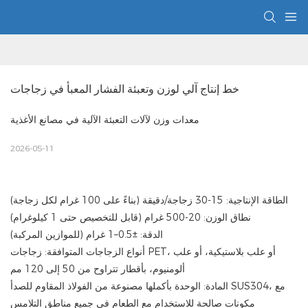
خط إنتاج آلي لوزن وتعبئة الفشار المعبأ في زجاجات
معدات وزن لآلات التعبئة الآلية في مصانع الأغذية
2026-05-11
الطاقة الإنتاجية: 15-30 زجاجة/دقيقة (بناءً على 100 غرام لكل زجاجة)
نطاق الوزن: 20-500 غرام (قابل للتخصيص حتى 1 كيلوغرام)
الدقة: ±0.5–1 غرام (للموازين المركبة)
أنواع الزجاجات المتوافقة: زجاجات PET، أو علب بلاستيكية، أو علب
ألومنيوم، بأقطار تتراوح من 50 إلى 120 مم
المادة: الوحدة بأكملها مصنوعة من الفولاذ المقاوم للصدأ SUS304، مع
مكونات صالحة للاستخدام مع الطعام في جميع مناطق التلامس