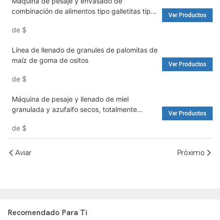
Máquina de pesaje y envasado de
combinación de alimentos tipo galletitas tipo
Ver Productos
snack con sistema CIP
de
$
Línea de llenado de granules de palomitas de
maíz de goma de ositos
Ver Productos
de
$
Máquina de pesaje y llenado de miel
granulada y azufaifo secos, totalmente
Ver Productos
automática, para envasado de alimentos.
de
$
Aviar
Próximo
Recomendado Para Ti