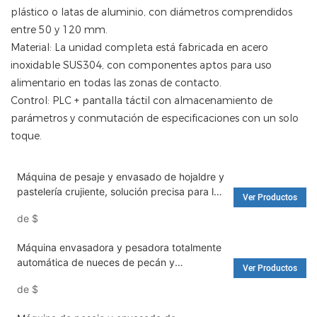
plástico o latas de aluminio, con diámetros comprendidos
entre 50 y 120 mm.
Material: La unidad completa está fabricada en acero
inoxidable SUS304, con componentes aptos para uso
alimentario en todas las zonas de contacto.
Control: PLC + pantalla táctil con almacenamiento de
parámetros y conmutación de especificaciones con un solo
toque.
Máquina de pesaje y envasado de hojaldre y
pastelería crujiente, solución precisa para la
Ver Productos
industria moderna de envasado y pesaje
de
$
cuantitativo de alimentos, totalmente
automática.
Máquina envasadora y pesadora totalmente
automática de nueces de pecán y
Ver Productos
macadamia/Línea de envasado con llenado
de
$
cuantitativo de nueces