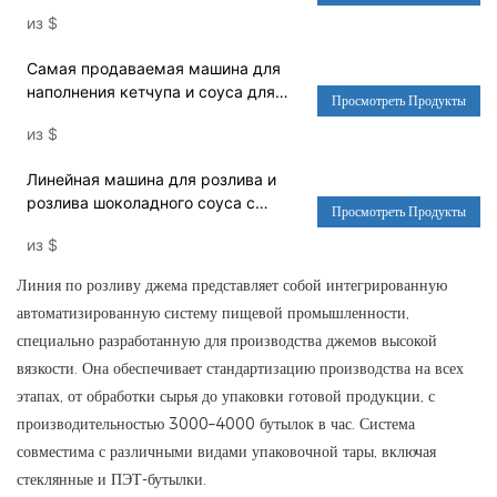
стеклянная бутылка, ротационная
из
$
автоматическая машина для
розлива - машина для розлива воды
Самая продаваемая машина для
и стиральная машина
наполнения кетчупа и соуса для
Просмотреть Продукты
барбекю произведена на заводе
из
$
высокого качества - разливочная
машина и упаковочное
Линейная машина для розлива и
оборудование
розлива шоколадного соуса с
Просмотреть Продукты
фундуком и бутылок - Машина для
из
$
розлива воды и стиральная машина
Линия по розливу джема представляет собой интегрированную
автоматизированную систему пищевой промышленности,
специально разработанную для производства джемов высокой
вязкости. Она обеспечивает стандартизацию производства на всех
этапах, от обработки сырья до упаковки готовой продукции, с
производительностью 3000–4000 бутылок в час. Система
совместима с различными видами упаковочной тары, включая
стеклянные и ПЭТ-бутылки.