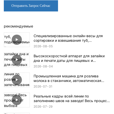
Отправить Запрос Сейчас
рекомендуемые
Специализированные онлайн-весы для
сортировки и взвешивания туб,
подключаемые к разливочным машинам
2026
08
05
для отбраковки бракованной продукции.
Высокоскоростной аппарат для запайки
дна и печати даты для пищевых и
фармацевтических коробок.
2026
08
04
Промышленная машина для розлива
молока в стаканчики, автоматическая
линия по розливу, запечатыванию и
2026
07
31
нарезке йогурта с фруктовой мякотью /
пасты из бобов мунг и льда.
Реальные кадры всей линии по
заполнению швов на заводе! Весь процесс
от выбора материалов A/B до упаковки
2026
07
29
готовой продукции.