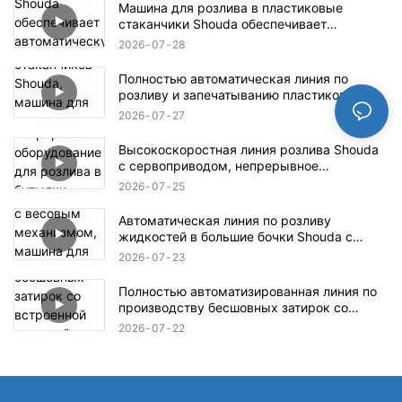
Машина для розлива в пластиковые
стаканчики Shouda обеспечивает
автоматическую подачу, наполнение и
2026
07
28
запечатывание стаканчиков.
Полностью автоматическая линия по
розливу и запечатыванию пластиковых
стаканчиков Shouda, машина для упаковки
2026
07
27
в пластиковые стаканчики йогурта, желе,
соуса и других напитков.
Высокоскоростная линия розлива Shouda
с сервоприводом, непрерывное
оборудование для розлива в бутылки,
2026
07
25
предназначенное для пищевой,
химической и бытовой промышленности.
Автоматическая линия по розливу
жидкостей в большие бочки Shouda с
весовым механизмом, машина для
2026
07
23
розлива и укупорки жидкостей в бочки
объемом 20, 50 и 200 литров.
Полностью автоматизированная линия по
производству бесшовных затирок со
встроенной машиной для заполнения и
2026
07
22
герметизации двухкомпонентным клеем.