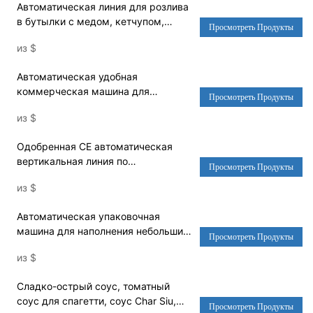
Автоматическая линия для розлива
в бутылки с медом, кетчупом,
Просмотреть Продукты
томатным соусом, горячим соусом,
из
$
джемом, медом - машина для
розлива воды и стиральная машина
Автоматическая удобная
коммерческая машина для
Просмотреть Продукты
упаковки соуса в большие пакеты
из
$
для саше соуса Chili Flow -
упаковочная машина Цена и
Одобренная CE автоматическая
машина для упаковки в пакеты
вертикальная линия по
Просмотреть Продукты
производству соуса для небольших
из
$
пакетов - упаковочная машина и
машина для риса
Автоматическая упаковочная
машина для наполнения небольших
Просмотреть Продукты
пакетов для меда / приправ для
из
$
тушеного мяса / соуса для барбекю
- Цена упаковочной машины и
Сладко-острый соус, томатный
машина для упаковки в пакеты
соус для спагетти, соус Char Siu,
Просмотреть Продукты