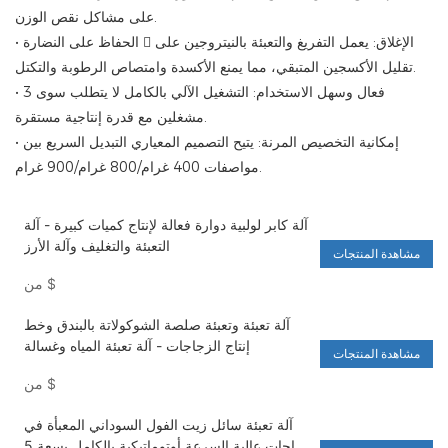
على مشاكل نقص الوزن.
• الحفاظ على النضارة  الإغلاق: يعمل التفريغ والتعبئة بالنيتروجين على
تقليل الأكسجين المتبقي، مما يمنع الأكسدة وامتصاص الرطوبة والتكتل.
• فعال وسهل الاستخدام: التشغيل الآلي بالكامل لا يتطلب سوى 3
مشغلين مع قدرة إنتاجية مستقرة.
• إمكانية التخصيص المرنة: يتيح التصميم المعياري التبديل السريع بين
مواصفات 400 غرام/800 غرام/900 غرام.
آلة كابر لولبية دوارة فعالة لإنتاج كميات كبيرة - آلة
التعبئة والتغليف وآلة الأرز
مشاهدة المنتجات
$
من
آلة تعبئة وتعبئة صلصة الشوكولاتة بالبندق وخط
إنتاج الزجاجات - آلة تعبئة المياه وغسالة
مشاهدة المنتجات
$
من
آلة تعبئة سائل زيت الفول السوداني المعبأة في
زجاجات عالية السرعة أوتوماتيكية بالكامل بسعة 5