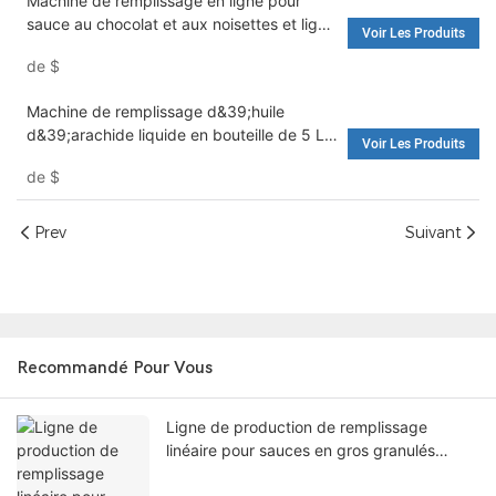
Machine de remplissage en ligne pour
sauce au chocolat et aux noisettes et ligne
Voir Les Produits
de production d'embouteillage - Machine
de
$
de remplissage d'eau et machine à laver
Machine de remplissage d&39;huile
d&39;arachide liquide en bouteille de 5 L
Voir Les Produits
entièrement automatique à grande vitesse
de
$
- machine de remplissage d&39;eau et
machine à laver
Prev
Suivant
Recommandé Pour Vous
Ligne de production de remplissage
linéaire pour sauces en gros granulés
Shouda Machinery