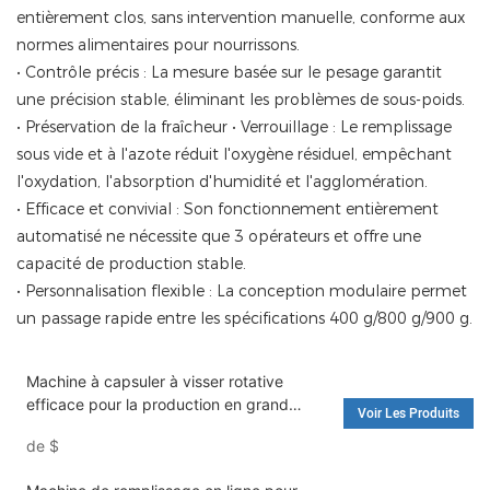
entièrement clos, sans intervention manuelle, conforme aux
normes alimentaires pour nourrissons.
• Contrôle précis : La mesure basée sur le pesage garantit
une précision stable, éliminant les problèmes de sous-poids.
• Préservation de la fraîcheur • Verrouillage : Le remplissage
sous vide et à l'azote réduit l'oxygène résiduel, empêchant
l'oxydation, l'absorption d'humidité et l'agglomération.
• Efficace et convivial : Son fonctionnement entièrement
automatisé ne nécessite que 3 opérateurs et offre une
capacité de production stable.
• Personnalisation flexible : La conception modulaire permet
un passage rapide entre les spécifications 400 g/800 g/900 g.
Machine à capsuler à visser rotative
efficace pour la production en grand
Voir Les Produits
volume - Machine d'emballage et machine
de
$
à riz