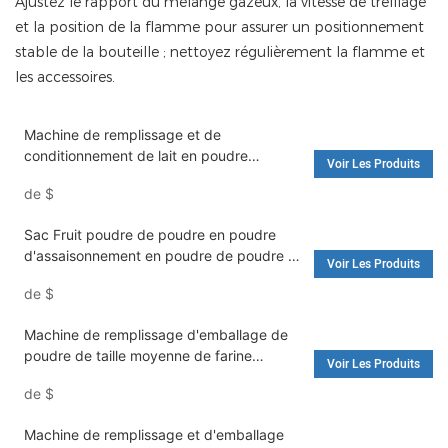
Ajustez le rapport du mélange gazeux, la vitesse de tréfilage
et la position de la flamme pour assurer un positionnement
stable de la bouteille ; nettoyez régulièrement la flamme et
les accessoires.
Machine de remplissage et de
conditionnement de lait en poudre
Voir Les Produits
entièrement automatique, norme
de
$
européenne, machine de remplissage
d'eau et machine à laver
Sac Fruit poudre de poudre en poudre
d'assaisonnement en poudre de poudre et
Voir Les Produits
d'emballage machine à garniture et
de
$
machinerie d'emballage
Machine de remplissage d'emballage de
poudre de taille moyenne de farine
Voir Les Produits
verticale entièrement automatique -
de
$
Machine de remplissage d'eau et machine
à laver
Machine de remplissage et d'emballage