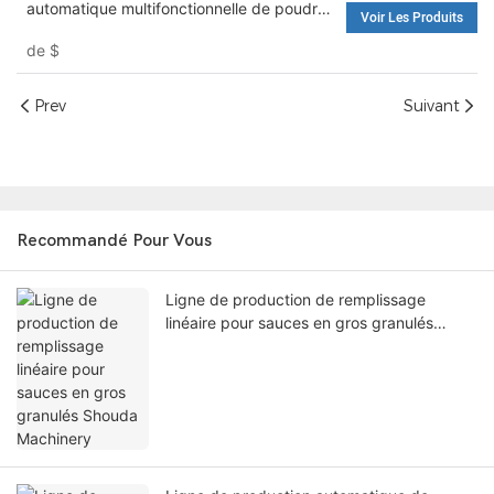
automatique multifonctionnelle de poudre
Voir Les Produits
d'ail/poudre d'oignon/poudre de
de
$
paprikachili - Machine de remplissage et
machines d'emballage
Prev
Suivant
Recommandé Pour Vous
Ligne de production de remplissage
linéaire pour sauces en gros granulés
Shouda Machinery