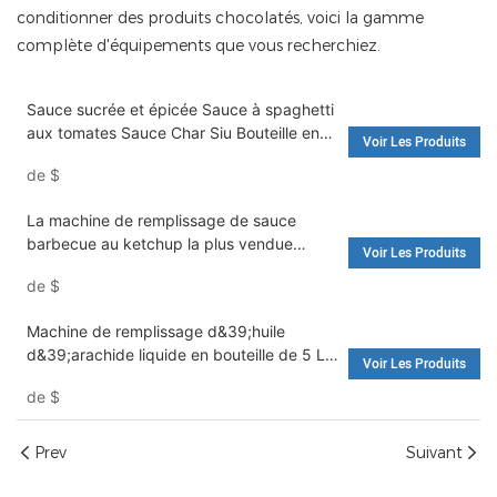
conditionner des produits chocolatés, voici la gamme
complète d'équipements que vous recherchiez.
Sauce sucrée et épicée Sauce à spaghetti
aux tomates Sauce Char Siu Bouteille en
Voir Les Produits
verre Machine de remplissage
de
$
automatique rotative - Machine de
remplissage d'eau et machine à laver
La machine de remplissage de sauce
barbecue au ketchup la plus vendue
Voir Les Produits
provient d'une usine de haute qualité -
de
$
Machine de remplissage et machines
d'emballage
Machine de remplissage d&39;huile
d&39;arachide liquide en bouteille de 5 L
Voir Les Produits
entièrement automatique à grande vitesse
de
$
- machine de remplissage d&39;eau et
machine à laver
Prev
Suivant