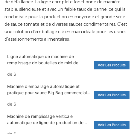
de défaillance. La ligne complète fonctionne de manière
stable, silencieuse et avec un faible taux de panne, ce qui la
rend idéale pour la production en moyenne et grande série
de sauce tomate et de diverses sauces condimentaires. C'est
une solution d'emballage clé en main idéale pour les usines
d'assaisonnements alimentaires.
Ligne automatique de machine de
remplissage de bouteilles de miel de
Voir Les Produits
confiture de crème de sauce piquante de
de
$
tomate de ketchup de pâte - Machine de
remplissage d'eau et machine à laver
Machine d'emballage automatique et
pratique pour sauce Big Bag commerciale
Voir Les Produits
pour sachets de sauce chili Flow - Prix de
de
$
la machine d'emballage et machine
d'emballage en sachet
Machine de remplissage verticale
automatique de ligne de production de
Voir Les Produits
sauce pour petits sacs approuvée CE -
de
$