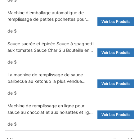
Machine d'emballage et machine à riz
Machine d'emballage automatique de
remplissage de petites pochettes pour
Voir Les Produits
miel/condiment hotpot/sauce barbecue -
de
$
Prix de la machine d'emballage et machine
d'emballage de pochettes
Sauce sucrée et épicée Sauce à spaghetti
aux tomates Sauce Char Siu Bouteille en
Voir Les Produits
verre Machine de remplissage
de
$
automatique rotative - Machine de
remplissage d'eau et machine à laver
La machine de remplissage de sauce
barbecue au ketchup la plus vendue
Voir Les Produits
provient d'une usine de haute qualité -
de
$
Machine de remplissage et machines
d'emballage
Machine de remplissage en ligne pour
sauce au chocolat et aux noisettes et ligne
Voir Les Produits
de production d'embouteillage - Machine
de
$
de remplissage d'eau et machine à laver