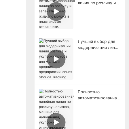
линия по розливу и
запечатыванию
жидкого молока в
пластиковые
стаканчики.
Лучший выбор для
модернизации линий
розлива и укупорки
соусов для малых и
средних
предприятий: линия
Shouda Tracking.
Полностью
автоматизированная
линейная линия по
розливу напитков,
машина для
наполнения,
укупорки и