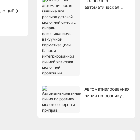
Полностью
автоматическая
ующий
машина для розлива
детской молочной
смеси с онлайн-
взвешиванием,
вакуумной
герметизацией
банок и
интегрированной
линией упаковки
молочной
продукции.
Автоматизированная
линия по розливу
молотого перца и
приправ.