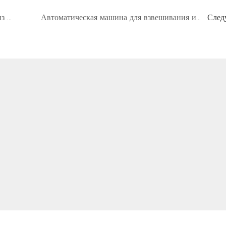
Высокоскоростная линия розлива масла из семян чили от компании Shouda Machinery, роторная разливочная машина.
Автоматическая машина для взвешивания и фасовки попкорна производства Shouda Machinery
След