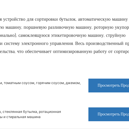
бя устройство для сортировки бутылок, автоматическую машину
ую машину, поршневую разливочную машину, роторную укупо
ионально), самоклеящуюся этикетировочную машину, струйную
и систему электронного управления. Весь производственный п
ельства, что обеспечивает оптимизированную работу от сортир
ом, томатным соусом, горячим соусом, джемом,
Просмотреть Про
u, стеклянная бутылка, ротационная
Просмотреть Про
ды и стиральная машина