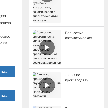
этикетирования
бутылок с
жидкостями,
 для
соками, водой и
рочную
энергетическими
напитками.
Полностью
роцесс
автоматическая
упаковочная
овки
машина, специально
предназначенная
для силиконовых
резиновых шлангов.
дукты
Линия по
производству
двухцветных машин
для заполнения швов
между плитками
дукты